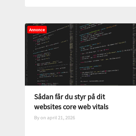
Annonce
Sådan får du styr på dit
websites core web vitals
By on
april 21, 2026