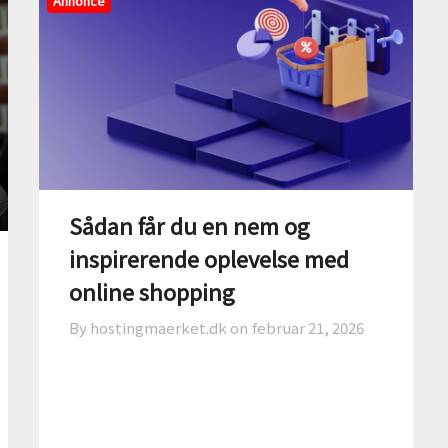
Annonce
Sådan får du en nem og
inspirerende oplevelse med
online shopping
By hostingmaerket.dk on
februar 21, 2026