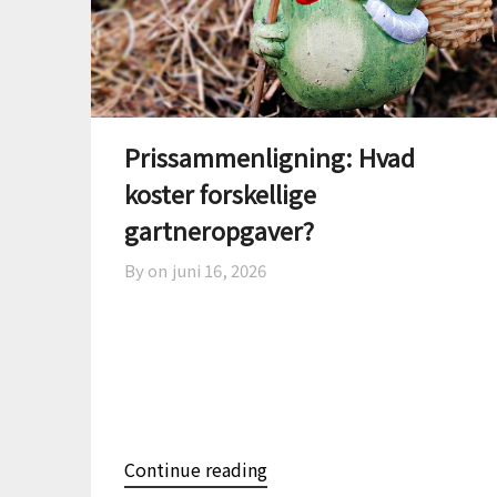
Prissammenligning: Hvad
koster forskellige
gartneropgaver?
By on
juni 16, 2026
Continue reading