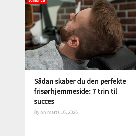
Annonce
Sådan skaber du den perfekte
frisørhjemmeside: 7 trin til
succes
By on
marts 10, 2026