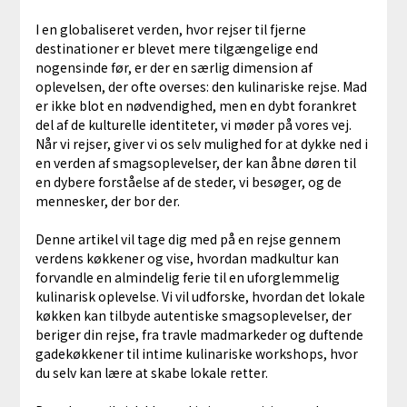
I en globaliseret verden, hvor rejser til fjerne
destinationer er blevet mere tilgængelige end
nogensinde før, er der en særlig dimension af
oplevelsen, der ofte overses: den kulinariske rejse. Mad
er ikke blot en nødvendighed, men en dybt forankret
del af de kulturelle identiteter, vi møder på vores vej.
Når vi rejser, giver vi os selv mulighed for at dykke ned i
en verden af smagsoplevelser, der kan åbne døren til
en dybere forståelse af de steder, vi besøger, og de
mennesker, der bor der.
Denne artikel vil tage dig med på en rejse gennem
verdens køkkener og vise, hvordan madkultur kan
forvandle en almindelig ferie til en uforglemmelig
kulinarisk oplevelse. Vi vil udforske, hvordan det lokale
køkken kan tilbyde autentiske smagsoplevelser, der
beriger din rejse, fra travle madmarkeder og duftende
gadekøkkener til intime kulinariske workshops, hvor
du selv kan lære at skabe lokale retter.