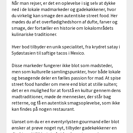
Når man rejser, er det en oplevelse i sig selv at dykke
ned i de lokale madmarkeder og gadekøkkener, hvor
du virkelig kan smage den autentiske street food. Her
mødes du af et overflødighedshorn af dufte, farver og
smage, der fortæller en historie om lokalområdets
kulinariske traditioner.
Hver bod tilbyder en unik specialitet, fra krydret satay i
Sydøstasien til saftige tacos i Mexico.
Disse markeder fungerer ikke blot som madsteder,
men som kulturelle samlingspunkter, hvor både lokale
og besøgende deler en fælles passion for mad. At spise
street food handler om mere end blot at stille sulten;
det er en mulighed for at forstå en kultur gennem dens
madtraditioner, møde de mennesker, der står bag
retterne, og få en autentisk smagsoplevelse, som ikke
kan findes på nogen restaurant.
Uanset om du er en eventyrlysten gourmand eller blot
ønsker at prøve noget nyt, tilbyder gadekøkkener en