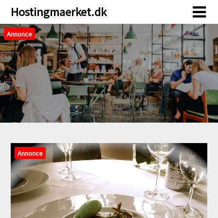
Skip
Skip
Hostingmaerket.dk
to
to
content
content
Annonce
Annonce