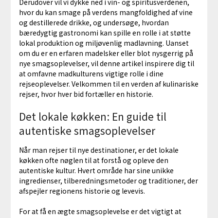
Derudover vil vi dykke ned i vin- og spiritusverdenen,
hvor du kan smage på verdens mangfoldighed af vine
og destillerede drikke, og undersøge, hvordan
bæredygtig gastronomi kan spille en rolle i at støtte
lokal produktion og miljøvenlig madlavning. Uanset
om du er en erfaren madelsker eller blot nysgerrig på
nye smagsoplevelser, vil denne artikel inspirere dig til
at omfavne madkulturens vigtige rolle i dine
rejseoplevelser. Velkommen til en verden af kulinariske
rejser, hvor hver bid fortæller en historie.
Det lokale køkken: En guide til
autentiske smagsoplevelser
Når man rejser til nye destinationer, er det lokale
køkken ofte nøglen til at forstå og opleve den
autentiske kultur. Hvert område har sine unikke
ingredienser, tilberedningsmetoder og traditioner, der
afspejler regionens historie og levevis.
For at få en ægte smagsoplevelse er det vigtigt at